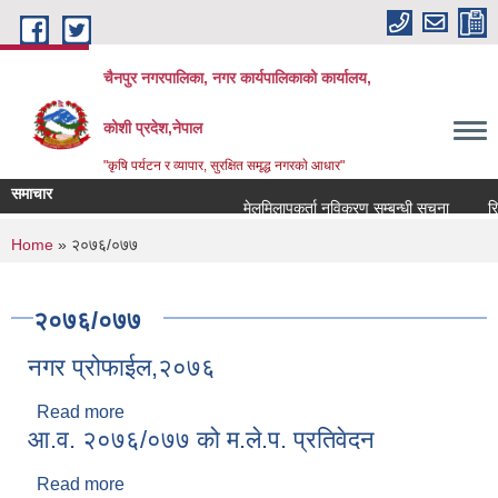
Skip to main content
चैनपुर नगरपालिका, नगर कार्यपालिकाको कार्यालय,
कोशी प्रदेश,नेपाल
"कृषि पर्यटन र व्यापार, सुरक्षित समृद्ध नगरकाे आधार"
समाचार
मेलमिलापकर्ता नविकरण सम्बन्धी सूचना
रिक्त
You are here
Home
» २०७६/०७७
२०७६/०७७
नगर प्रोफाईल,२०७६
Read more
about नगर प्रोफाईल,२०७६
आ.व. २०७६/०७७ को म.ले.प. प्रतिवेदन
Read more
about आ.व. २०७६/०७७ को म.ले.प. प्रतिवेदन