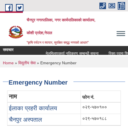
Skip to main content
चैनपुर नगरपालिका, नगर कार्यपालिकाको कार्यालय,
कोशी प्रदेश,नेपाल
"कृषि पर्यटन र व्यापार, सुरक्षित समृद्ध नगरकाे आधार"
समाचार
मेलमिलापकर्ता नविकरण सम्बन्धी सूचना
रिक्त पदमा शिक्ष
You are here
Home
»
विद्युतीय सेवा
» Emergency Number
Emergency Number
नाम
फोन नं.
०२९-५७०१००
ईलाका प्रहरी कार्यालय
०२९-५७०१८८
चैनपुर अस्पताल