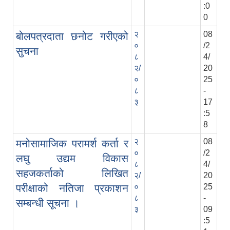
:0
0
२
08
बोलपत्रदाता छनोट गरीएको
०
/2
सुचना
८
4/
२/
20
०
25
८
-
३
17
:5
8
२
08
मनोसामाजिक परामर्श कर्ता र
०
/2
लघु उद्यम विकास
८
4/
सहजकर्ताको लिखित
२/
20
परीक्षाको नतिजा प्रकाशन
०
25
८
-
सम्बन्धी सूचना ।
३
09
:5