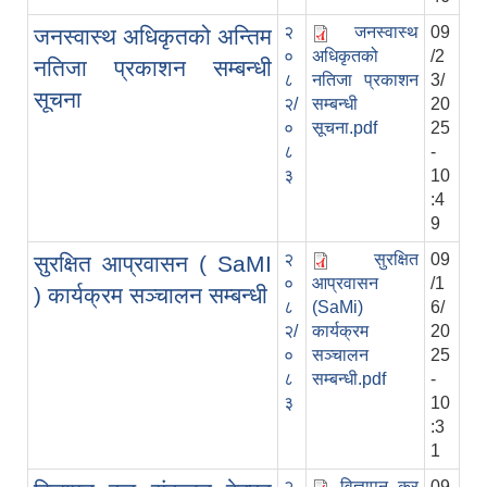
२
जनस्वास्थ
09
जनस्वास्थ अधिकृतको अन्तिम
०
अधिकृतको
/2
नतिजा प्रकाशन सम्बन्धी
८
नतिजा प्रकाशन
3/
सूचना
२/
सम्बन्धी
20
०
सूचना.pdf
25
८
-
३
10
:4
9
२
सुरक्षित
09
सुरक्षित आप्रवासन ( SaMI
०
आप्रवासन
/1
) कार्यक्रम सञ्चालन सम्बन्धी
८
(SaMi)
6/
२/
कार्यक्रम
20
०
सञ्चालन
25
८
सम्बन्धी.pdf
-
३
10
:3
1
२
विज्ञापन कर
09