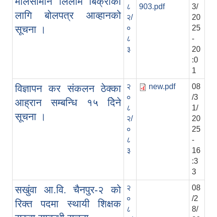
मालसामान लिलाम बिक्रीको
८
903.pdf
3/
लागि बोलपत्र आव्हानको
२/
20
सूचना ।
०
25
८
-
३
20
:0
1
२
new.pdf
08
विज्ञापन कर स‍ंकलन ठेक्का
०
/3
आह्रान सम्बन्धि १५ दिेने
८
1/
सूचना ।
२/
20
०
25
८
-
३
16
:3
3
२
08
सखुंवा आ.वि. चैनपुर-२ को
०
/2
रिक्त पदमा स्थायी शिक्षक
८
8/