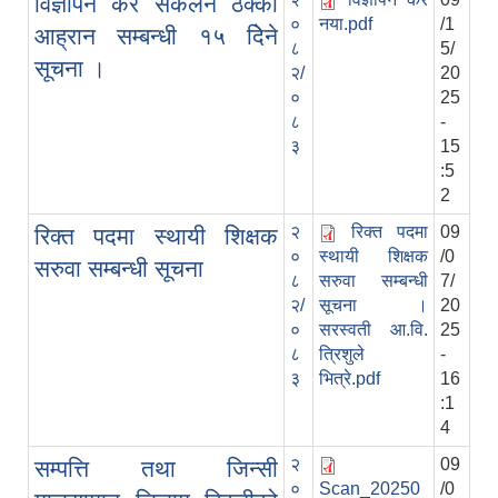
विज्ञापन कर स‍ंकलन ठेक्का
०
नया.pdf
/1
आह्रान सम्बन्धी १५ दिेने
८
5/
सूचना ।
२/
20
०
25
८
-
३
15
:5
2
२
रिक्त पदमा
09
रिक्त पदमा स्थायी शिक्षक
०
स्थायी शिक्षक
/0
सरुवा सम्बन्धी सूचना
८
सरुवा सम्बन्धी
7/
२/
सूचना ।
20
०
सरस्वती आ.वि.
25
८
त्रिशुले
-
३
भित्रे.pdf
16
:1
4
२
09
सम्पत्ति तथा जिन्सी
०
Scan_20250
/0