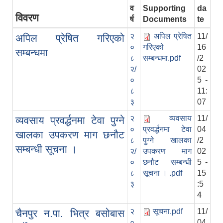
व
Supporting
da
विवरण
र्ष
Documents
te
२
अपिल प्रेषित
11/
अपिल प्रेषित गरिएको
०
गरिएको
16
सम्बन्धमा
८
सम्बन्धमा.pdf
/2
२/
02
०
5 -
८
11:
३
07
२
व्यवसाय
11/
व्यवसाय प्रवर्द्धनमा टेवा पुग्ने
०
प्रवर्द्धनमा टेवा
04
खालका उपकरण माग छनौट
८
पुग्ने खालका
/2
सम्बन्धी सूचना ।
२/
उपकरण माग
02
०
छनौट सम्बन्धी
5 -
८
सूचना । .pdf
15
३
:5
4
२
सूचना.pdf
11/
चैनपुर न.पा. भित्र बसोबास
०
04