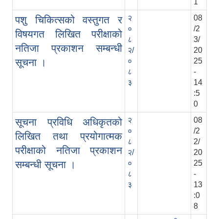
1
२
08
पशु चिकित्सको वस्तुगत र
०
/2
विषयगत लिखित परीक्षाको
८
3/
नतिजा प्रकाशन सम्बन्धी
२/
20
सूचना ।
०
25
८
-
३
14
:5
0
२
08
सूचना प्रविधि अधिकृतको
०
/2
लिखित तथा प्रयोगात्मक
८
2/
परीक्षाको नतिजा प्रकाशन
२/
20
सम्बन्धी सूचना ।
०
25
८
-
३
13
:0
8