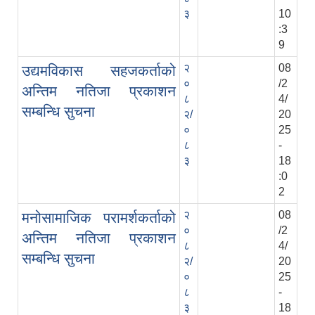
३
10
:3
9
२
08
उद्यमविकास सहजकर्ताको
०
/2
अन्तिम नतिजा प्रकाशन
८
4/
सम्बन्धि सुचना
२/
20
०
25
८
-
३
18
:0
2
२
08
मनोसामाजिक परामर्शकर्ताको
०
/2
अन्तिम नतिजा प्रकाशन
८
4/
सम्बन्धि सुचना
२/
20
०
25
८
-
३
18