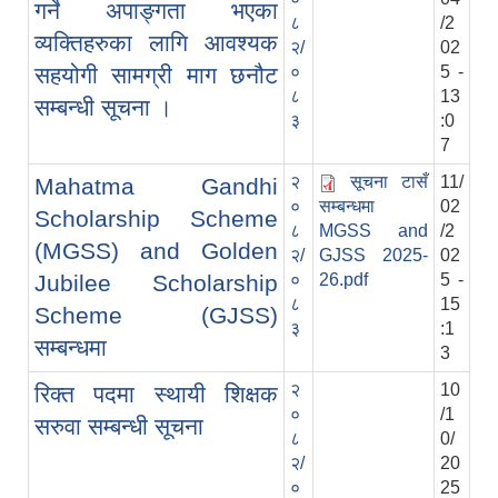
गर्ने अपाङ्गता भएका
८
/2
व्यक्तिहरुका लागि आवश्यक
२/
02
सहयोगी सामग्री माग छनौट
०
5 -
८
13
सम्बन्धी सूचना ।
३
:0
7
२
सूचना टासँ
11/
Mahatma Gandhi
०
सम्बन्धमा
02
Scholarship Scheme
८
MGSS and
/2
(MGSS) and Golden
२/
GJSS 2025-
02
Jubilee Scholarship
०
26.pdf
5 -
८
15
Scheme (GJSS)
३
:1
सम्बन्धमा
3
२
10
रिक्त पदमा स्थायी शिक्षक
०
/1
सरुवा सम्बन्धी सूचना
८
0/
२/
20
०
25