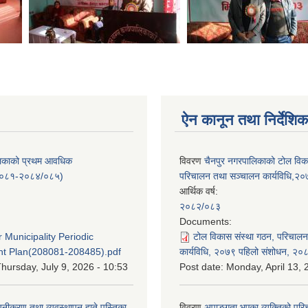
ऐन कानून तथा निर्देशिक
लिकाको प्रथम आवधिक
विवरण
चैनपुर नगरपालिकाको टोल विक
/०८१-२०८४/०८५)
परिचालन तथा सञ्चालन कार्यविधि,२
आर्थिक वर्ष:
२०८२/०८३
:
Documents:
 Municipality Periodic
टोल विकास संस्था गठन, परिचाल
t Plan(208081-208485).pdf
कार्यविधि, २०७९ पहिलो संशोधन, २०
hursday, July 9, 2026 - 10:53
Post date:
Monday, April 13, 
यूनीकरण तथा व्यवस्थापन हाते पुस्तिका
विवरण
अपाङ्गता भएका व्यक्तिको पर