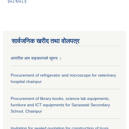
२०८१/०८२
सार्वजनिक खरीद तथा वाेलपत्र
आन्तरिक आय सङ्कलनको सूचना ।
Procurement of refrigerator and microscope for veterinary
hospital chainpur
Procurement of library books, science lab equipments,
furniture and ICT equipments for Saraswati Secondary
School, Chainpur
Invitation for sealed quotation for construction of truss