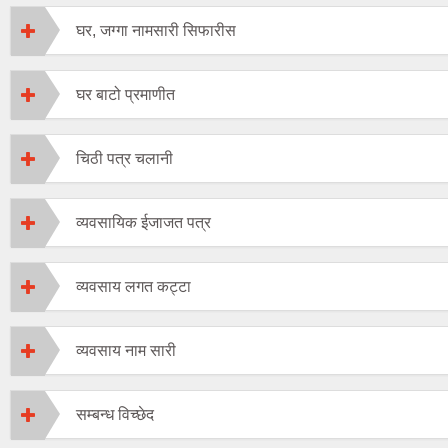
घर, जग्गा नामसारी सिफारीस
घर बाटो प्रमाणीत
चिठी पत्र चलानी
व्यवसायिक ईजाजत पत्र
व्यवसाय लगत कट्टा
व्यवसाय नाम सारी
सम्बन्ध विच्छेद