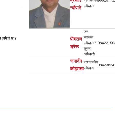
प्रसाद
प्रशासकीय
98520771
अधिकृत
न्यौपाने
जन-
स्वास्थ्य
तो लागेको छ ?
पोषराज
अधिकृत /
98422156
श्रेष्ठ
सूचना
अधिकारी
जनार्दन
प्रशासकीय
98423824
अधिकृत
कोइराला